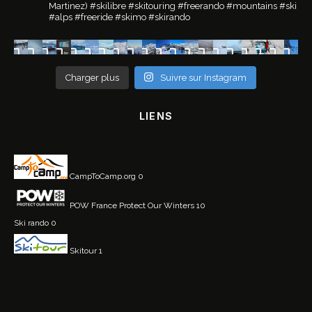
Martinez)
#skilibre #skitouring #freerando #mountains #ski
#alps #freeride #skimo #skirando
Charger plus
Suivre sur Instagram
LIENS
CampToCamp.org
0
POW France
Protect Our Winters 10
Ski rando
0
Skitour
1