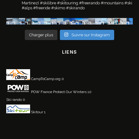
Martinez)
#skilibre #skitouring #freerando #mountains #ski
#alps #freeride #skimo #skirando
Charger plus
Suivre sur Instagram
LIENS
CampToCamp.org
0
POW France
Protect Our Winters 10
Ski rando
0
Skitour
1