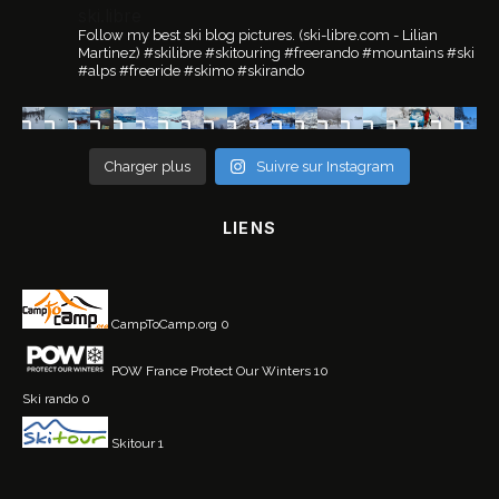
ski.libre
Follow my best ski blog pictures.
(ski-libre.com - Lilian
Martinez)
#skilibre #skitouring #freerando #mountains #ski
#alps #freeride #skimo #skirando
Charger plus
Suivre sur Instagram
LIENS
CampToCamp.org
0
POW France
Protect Our Winters 10
Ski rando
0
Skitour
1