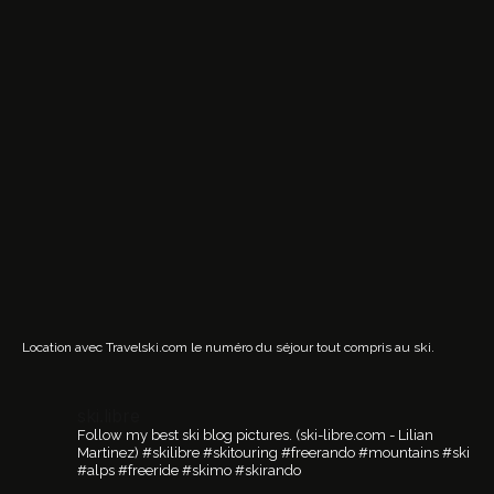
Location avec Travelski.com
le numéro du séjour tout compris au ski.
ski.libre
Follow my best ski blog pictures.
(ski-libre.com - Lilian
Martinez)
#skilibre #skitouring #freerando #mountains #ski
#alps #freeride #skimo #skirando