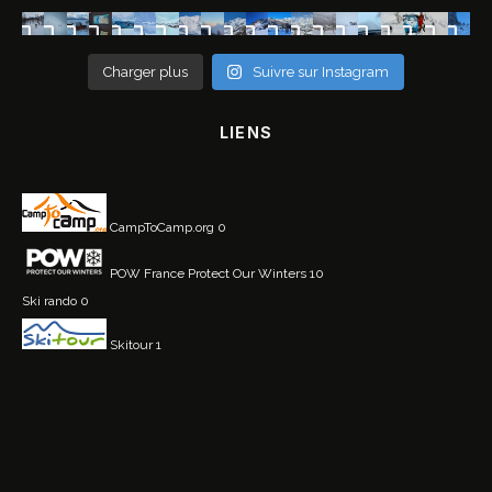
Charger plus
Suivre sur Instagram
LIENS
CampToCamp.org
0
POW France
Protect Our Winters 10
Ski rando
0
Skitour
1