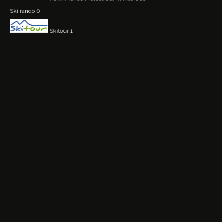
Ski rando
0
Skitour
1