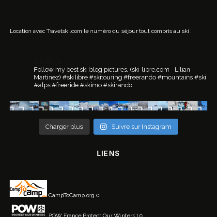
Location avec Travelski.com
le numéro du séjour tout compris au ski.
ski.libre
Follow my best ski blog pictures.
(ski-libre.com - Lilian
Martinez)
#skilibre #skitouring #freerando #mountains #ski
#alps #freeride #skimo #skirando
Charger plus
Suivre sur Instagram
LIENS
CampToCamp.org
0
POW France
Protect Our Winters 10