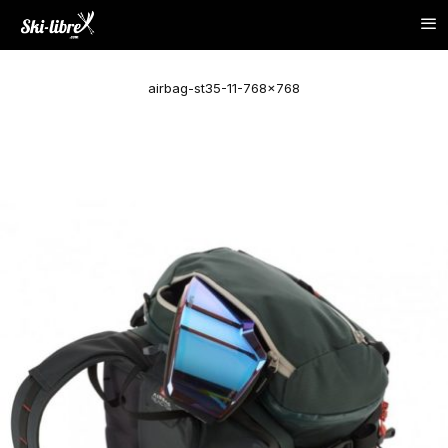
airbag-st35-11-768×768