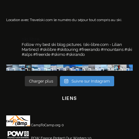
Location avec Travelski.com
le numéro du séjour tout compris au ski.
ski.libre
Follow my best ski blog pictures.
(ski-libre.com - Lilian
Martinez)
#skilibre #skitouring #freerando #mountains #ski
#alps #freeride #skimo #skirando
Charger plus
Suivre sur Instagram
LIENS
CampToCamp.org
0
POW France
Protect Our Winters 10