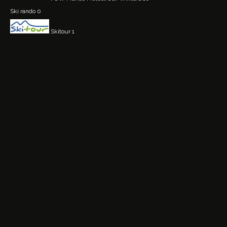
Ski rando
0
Skitour
1