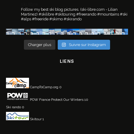
ski.libre
Follow my best ski blog pictures.
(ski-libre.com - Lilian
Martinez)
#skilibre #skitouring #freerando #mountains #ski
#alps #freeride #skimo #skirando
Charger plus
Suivre sur Instagram
LIENS
CampToCamp.org
0
POW France
Protect Our Winters 10
Ski rando
0
Skitour
1