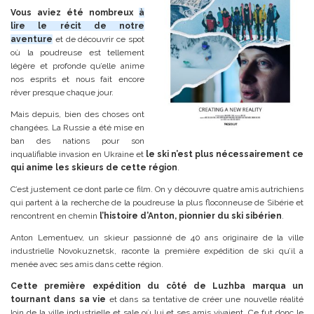
Vous aviez été nombreux
à
lire le récit de notre
aventure
et de découvrir ce spot
où la poudreuse est tellement
légère et profonde qu’elle anime
nos esprits et nous fait encore
rêver presque chaque jour.
Mais depuis, bien des choses ont
changées. La Russie a été mise en
ban des nations pour son
inqualifiable invasion en Ukraine et
le ski n’est plus nécessairement ce
qui anime les skieurs de cette région
.
C’est justement ce dont parle ce film. On y découvre quatre amis autrichiens
qui partent à la recherche de la poudreuse la plus floconneuse de Sibérie et
rencontrent en chemin
l’histoire d’Anton, pionnier du ski sibérien
.
Anton Lementuev, un skieur passionné de 40 ans originaire de la ville
industrielle Novokuznetsk, raconte la première expédition de ski qu’il a
menée avec ses amis dans cette région.
Cette première expédition du côté de Luzhba marqua un
tournant dans sa vie
et dans sa tentative de créer une nouvelle réalité
loin de la ville industrielle et sale où lui et ses amis vivaient. Ce fut donc le