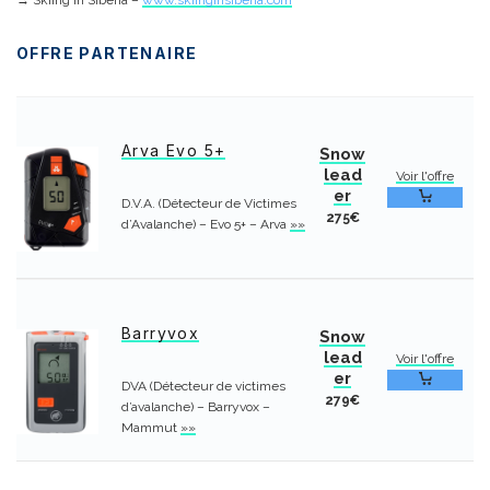
→ Skiing In Siberia –
www.skiinginsiberia.com
OFFRE PARTENAIRE
Arva Evo 5+
Snow
lead
Voir l'offre
er
D.V.A. (Détecteur de Victimes
275€
d’Avalanche) – Evo 5+ – Arva
»»
Barryvox
Snow
lead
Voir l'offre
er
DVA (Détecteur de victimes
279€
d’avalanche) – Barryvox –
Mammut
»»