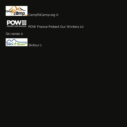
CampToCamp.org
0
POW France
Protect Our Winters 10
Ski rando
0
Skitour
1