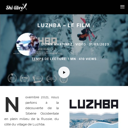
LUZHBA – LE FILM
LILIAN MARTINEZ
·
VIDÉO
·
31/03/2023
·
TEMPS DE LECTURE: 1 MN
·
410 VIEWS
N
ovembre 2021, nous
partons à la
découverte de la
Sibérie Occidentale
en plein milieu de la Russie, du
côté du village de Luzhba.