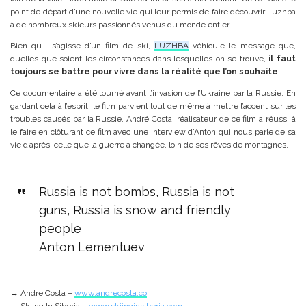
point de départ d’une nouvelle vie qui leur permis de faire découvrir Luzhba
à de nombreux skieurs passionnés venus du monde entier.
Bien qu’il s’agisse d’un film de ski,
LUZHBA
véhicule le message que,
quelles que soient les circonstances dans lesquelles on se trouve,
il faut
toujours se battre pour vivre dans la réalité que l’on souhaite
.
Ce documentaire a été tourné avant l’invasion de l’Ukraine par la Russie. En
gardant cela à l’esprit, le film parvient tout de même à mettre l’accent sur les
troubles causés par la Russie. André Costa, réalisateur de ce film a réussi à
le faire en clôturant ce film avec une interview d’Anton qui nous parle de sa
vie d’après, celle que la guerre a changée, loin de ses rêves de montagnes.
Russia is not bombs, Russia is not
guns, Russia is snow and friendly
people
Anton Lementuev
→ Andre Costa –
www.andrecosta.co