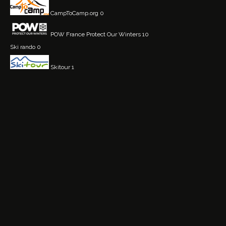
CampToCamp.org
0
POW France
Protect Our Winters 10
Ski rando
0
Skitour
1