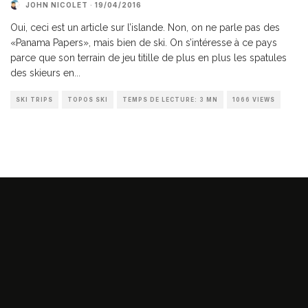
JOHN NICOLET
·
19/04/2016
Oui, ceci est un article sur l’islande. Non, on ne parle pas des
«Panama Papers», mais bien de ski. On s’intéresse à ce pays
parce que son terrain de jeu titille de plus en plus les spatules
des skieurs en
...
SKI TRIPS
TOPOS SKI
TEMPS DE LECTURE: 3 MN
1066 VIEWS