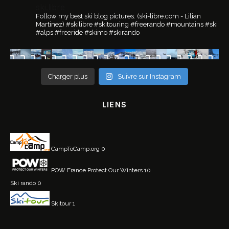
ski.libre
Follow my best ski blog pictures.
(ski-libre.com - Lilian
Martinez)
#skilibre #skitouring #freerando #mountains #ski
#alps #freeride #skimo #skirando
Charger plus
Suivre sur Instagram
LIENS
CampToCamp.org
0
POW France
Protect Our Winters 10
Ski rando
0
Skitour
1