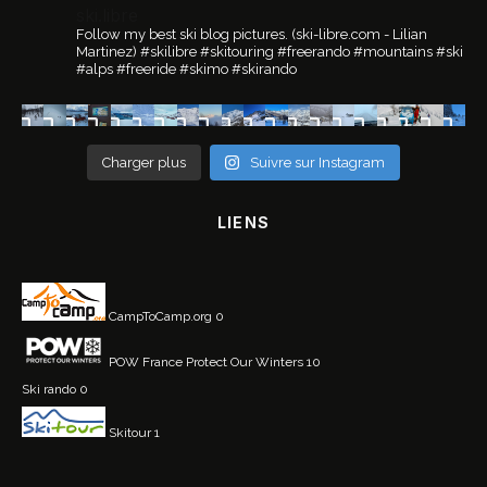
ski.libre
Follow my best ski blog pictures.
(ski-libre.com - Lilian
Martinez)
#skilibre #skitouring #freerando #mountains #ski
#alps #freeride #skimo #skirando
Charger plus
Suivre sur Instagram
LIENS
CampToCamp.org
0
POW France
Protect Our Winters 10
Ski rando
0
Skitour
1