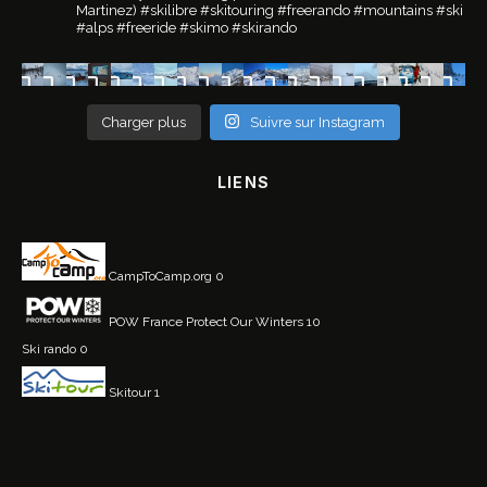
Martinez)
#skilibre #skitouring #freerando #mountains #ski
#alps #freeride #skimo #skirando
Charger plus
Suivre sur Instagram
LIENS
CampToCamp.org
0
POW France
Protect Our Winters 10
Ski rando
0
Skitour
1