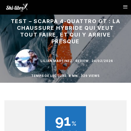
TEST – SCARPA 4-QUATTRO GT : LA
CHAUSSURE HYBRIDE QUI VEUT
TOUT FAIRE, ET QUI Y ARRIVE
PRESQUE
LILIAN MARTINEZ
·
REVIEW
·
24/02/2026
·
TEMPS DE LECTURE: 6 MN
·
329 VIEWS
91