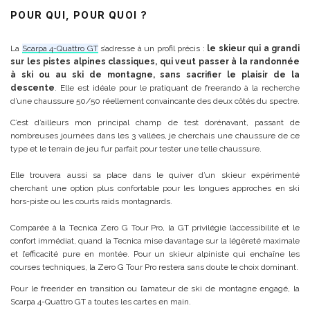
POUR QUI, POUR QUOI ?
La
Scarpa 4-Quattro GT
s’adresse à un profil précis :
le skieur qui a grandi
sur les pistes alpines classiques, qui veut passer à la randonnée
à ski ou au ski de montagne, sans sacrifier le plaisir de la
descente
. Elle est idéale pour le pratiquant de freerando à la recherche
d’une chaussure 50/50 réellement convaincante des deux côtés du spectre.
C’est d’ailleurs mon principal champ de test dorénavant, passant de
nombreuses journées dans les 3 vallées, je cherchais une chaussure de ce
type et le terrain de jeu fur parfait pour tester une telle chaussure.
Elle trouvera aussi sa place dans le quiver d’un skieur expérimenté
cherchant une option plus confortable pour les longues approches en ski
hors-piste ou les courts raids montagnards.
Comparée à la Tecnica Zero G Tour Pro, la GT privilégie l’accessibilité et le
confort immédiat, quand la Tecnica mise davantage sur la légèreté maximale
et l’efficacité pure en montée. Pour un skieur alpiniste qui enchaîne les
courses techniques, la Zero G Tour Pro restera sans doute le choix dominant.
Pour le freerider en transition ou l’amateur de ski de montagne engagé, la
Scarpa 4-Quattro GT a toutes les cartes en main.