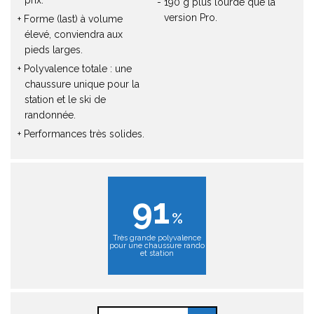
190 g plus lourde que la
version Pro.
Forme (last) à volume
élevé, conviendra aux
pieds larges.
Polyvalence totale : une
chaussure unique pour la
station et le ski de
randonnée.
Performances très solides.
91
Très grande polyvalence
pour une chaussure rando
et station