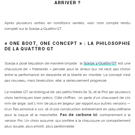
ARRIVER ?
Après plusieurs sorties en conditions variées, voici mon compte rendu
complet sur la Scarpa 4-Quattro GT.
« ONE BOOT, ONE CONCEPT » : LA PHILOSOPHIE
DE LA QUATTRO GT
Scarpa a posé l’équation de manière limpide : la
Scarpa 4-Quattro GT
est une
chaussure de « freerando » pensée pour le skieur qui ne veut pas choisir
entre la performance en descente et la liberté en montée. Le concept n’est
pas nouveau, mais l’exécution, elle, a sérieusement progressé.
Le modèle GT se distingue de ses petits frères (le SL et le Pro) par plusieurs
choix techniques bien précis. Côté chiffres : on parle d’un chaussant de 101
mm de large, soit 1 mm de plus en largeur par rapport aux autres versions —
d’un flex annoncé à 110, et d’une construction entièrement en polyuréthane
pour la coque et la manchette.
Pas de carbone ici
, contrairement à la
version Pro. Un choix assumé, qui confère à la chaussure un comportement
plus souple, plus amorti, plus pardonnable.