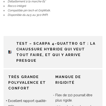
Débattement à la marche 61°
Recco intégré
Compatible pin tech et GripWalk.
Disponible du 24.5 au 32.0 (MP).
TEST – SCARPA 4-QUATTRO GT : LA
CHAUSSURE HYBRIDE QUI VEUT
TOUT FAIRE, ET QUI Y ARRIVE
PRESQUE
TRÈS GRANDE
MANQUE DE
POLYVALENCE ET
RIGIDITÉ
CONFORT
Flex de 110 pourrait être
plus rigide.
Excellent rapport qualité-
prix.