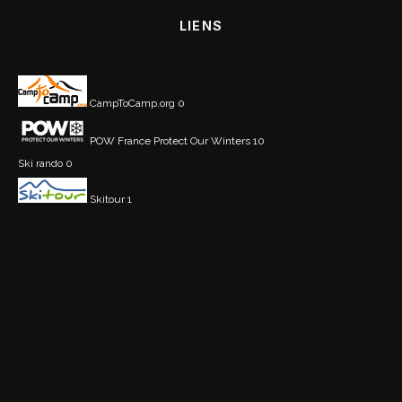
LIENS
CampToCamp.org
0
POW France
Protect Our Winters 10
Ski rando
0
Skitour
1