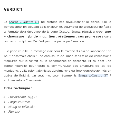
VERDICT
La
Scarpa 4-Quattro GT
ne prétend pas révolutionner le genre. Elle le
perfectionne. En ajoutant de la chaleur, du volume et de la douceur de flex à
la formule déjà éprouvée de la ligne Quattro, Scarpa réussit à créer
une
« chaussure hybride » qui tient réellement ses promesses
dans
les deux disciplines. Ce n’est pas une petite performance.
Elle porte en elle un message clair pour le marché du ski de randonnée : on
peut désormais choisir une chaussure de rando sans faire de concessions
majeures sur le confort ou la performance en descente. Et ça, c’est une
bonne nouvelle pour toute la communauté des amateurs de ski de
montagne, qu’ils soient alpinistes du dimanche ou freeriders chevronnés en
quête de fluidité. Un seul mot pour résumer la
Scarpa 4-Quattro GT
?
« Universelle » Et assumé.
Fiche technique :
Prix indicatif : 649 €
Largeur 101mm
1650g en taille 26.5
Flex 110