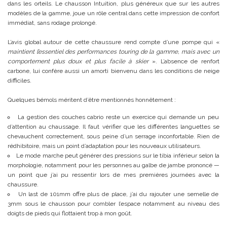
dans les orteils. Le chausson Intuition, plus généreux que sur les autres
modèles de la gamme, joue un rôle central dans cette impression de confort
immédiat, sans rodage prolongé.
L’avis global autour de cette chaussure rend compte d’une pompe qui «
maintient l’essentiel des performances touring de la gamme, mais avec un
comportement plus doux et plus facile à skier
». L’absence de renfort
carbone, lui confère aussi un amorti bienvenu dans les conditions de neige
difficiles.
Quelques bémols méritent d’être mentionnés honnêtement :
La gestion des couches cabrio reste un exercice qui demande un peu
d’attention au chaussage. Il faut vérifier que les différentes languettes se
chevauchent correctement, sous peine d’un serrage inconfortable. Rien de
rédhibitoire, mais un point d’adaptation pour les nouveaux utilisateurs.
Le mode marche peut générer des pressions sur le tibia inférieur selon la
morphologie, notamment pour les personnes au galbe de jambe prononcé —
un point que j’ai pu ressentir lors de mes premières journées avec la
chaussure.
Un last de 101mm offre plus de place, j’ai du rajouter une semelle de
3mm sous le chausson pour combler l’espace notamment au niveau des
doigts de pieds qui flottaient trop à mon goût.