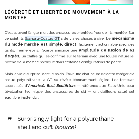
LÉGÈRETÉ ET LIBERTÉ DE MOUVEMENT À LA
MONTÉE
C’est souvent l’angle mort des chaussures orientées freeride : la montée. Sur
ce point, la
Scarpa 4-Quattro GT
a de vraies choses à dire. Le
mécanisme
du mode marche est simple, direct
, facilement actionnable avec des
gants, même épais. Scarpa annonce une
amplitude de flexion de 61
degrés
, un chiffre qui se confirme sur le terrain avec une foulée naturelle,
proche de la marche nordique dans certaines configurations de pente.
Mais la vraie surprise, c’est le poids. Pour une chaussure de cette catégorie à
coque polyuréthane, la GT se révèle étonnamment légère. Les testeurs
spécialisés d’
America’s Best Bootfitters
— référence aux États-Unis pour
l’évaluation technique des chaussures de ski — ont d’ailleurs salué cet
équilibre inattendu :
Surprisingly light for a polyurethane
shell and cuff.
(
source
)