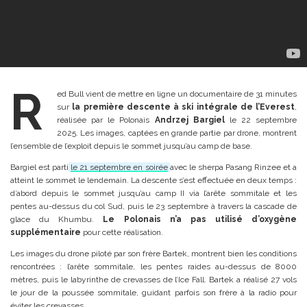
R
ed Bull vient de mettre en ligne un documentaire de 31 minutes
sur
la première descente à ski intégrale de l’Everest
,
réalisée par le Polonais
Andrzej Bargiel
le 22 septembre
2025. Les images, captées en grande partie par drone, montrent
l’ensemble de l’exploit depuis le sommet jusqu’au camp de base.
Bargiel est parti
le 21 septembre en soirée
avec le sherpa Pasang Rinzee et a
atteint le sommet le lendemain. La descente s’est effectuée en deux temps :
d’abord depuis le sommet jusqu’au camp II via l’arête sommitale et les
pentes au-dessus du col Sud, puis le 23 septembre à travers la cascade de
glace du Khumbu.
Le Polonais n’a pas utilisé d’oxygène
supplémentaire
pour cette réalisation.
Les images du drone piloté par son frère Bartek, montrent bien les conditions
rencontrées : l’arête sommitale, les pentes raides au-dessus de 8000
mètres, puis le labyrinthe de crevasses de l’Ice Fall. Bartek a réalisé 27 vols
le jour de la poussée sommitale, guidant parfois son frère à la radio pour
éviter les crevasses.