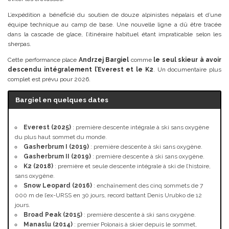
L’expédition a bénéficié du soutien de douze alpinistes népalais et d’une
équipe technique au camp de base. Une nouvelle ligne a dû être tracée
dans la cascade de glace, l’itinéraire habituel étant impraticable selon les
sherpas.
Cette performance place
Andrzej Bargiel
comme
le seul skieur à avoir
descendu intégralement l’Everest et le K2
. Un documentaire plus
complet est prévu pour 2026.
Bargiel en quelques dates
Everest (2025)
: première descente intégrale à ski sans oxygène
du plus haut sommet du monde.
Gasherbrum I (2019)
: première descente à ski sans oxygène.
Gasherbrum II (2019)
: première descente à ski sans oxygène.
K2 (2018)
: première et seule descente intégrale à ski de l’histoire,
sans oxygène.
Snow Leopard (2016)
: enchaînement des cinq sommets de 7
000 m de l’ex-URSS en 30 jours, record battant Denis Urubko de 12
jours.
Broad Peak (2015)
: première descente à ski sans oxygène.
Manaslu (2014)
: premier Polonais à skier depuis le sommet,