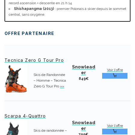
record ascension + descente en 21 h 14.
Shishapangma (2013)
: premier Polonais à skier depuis le sommet
central, sans oxygène.
OFFRE PARTENAIRE
Tecnica Zero G Tour Pro
Snowlead
Voir l'offre
er
Skis de Randonnée
849€
– Homme – Tecnica
Zero G Tour Pro
»»
Scarpa 4-Quattro
Snowlead
Voir l'offre
er
Skis de randonnée –
799€