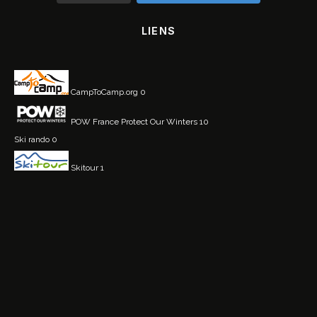
LIENS
CampToCamp.org
0
POW France
Protect Our Winters 10
Ski rando
0
Skitour
1