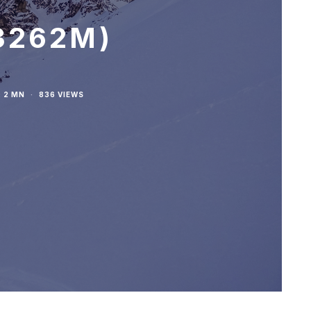
3262M)
 2 MN
·
836 VIEWS