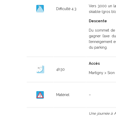
Vers 3000 un la
Difficulté 4.3
skiable (gros b
Descente
Du sommet de la
gagner l’axe du
l’enneigement e
du parking.
Accès
4h30
Martigny > Sion 
Matériel
–
Une journée à A