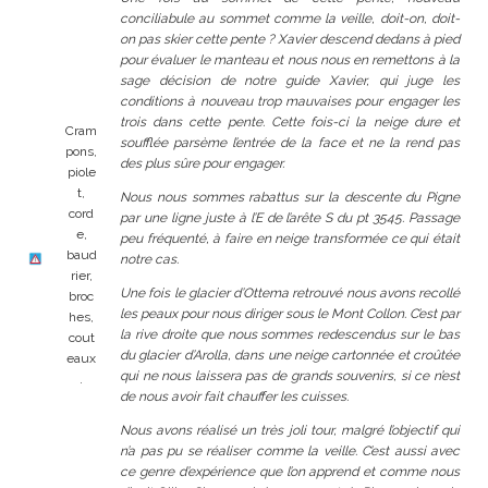
conciliabule
au sommet comme la veille, doit-on, doit-
on pas skier cette pente ? Xavier descend dedans à pied
pour évaluer le manteau et nous nous en remettons à la
sage décision de notre guide Xavier, qui juge les
conditions à nouveau trop mauvaises pour engager les
trois dans cette pente. Cette fois-ci la neige dure et
Cram
soufflée parsème l’entrée de la face et ne la rend pas
pons,
des plus sûre pour engager.
piole
t,
Nous nous sommes rabattus sur la descente du Pigne
cord
par une l
igne juste à l’E de l’arête S du pt 3545. Passage
e,
peu fréquenté, à faire en neige transformée ce qui était
baud
notre cas.
rier,
Une fois le glacier d’Ottema retrouvé nous avons recollé
broc
les peaux pour nous diriger sous le Mont Collon. C’est par
hes,
la rive droite que nous sommes redescendus sur le bas
cout
du glacier d’Arolla, dans une neige cartonnée et croûtée
eaux
qui ne nous laissera pas de grands souvenirs, si ce n’est
.
de nous avoir fait chauffer les cuisses.
Nous avons réalisé un très joli tour, malgré l’objectif qui
n’a pas pu se réaliser comme la veille. C’est aussi avec
ce genre d’expérience que l’on apprend et comme nous