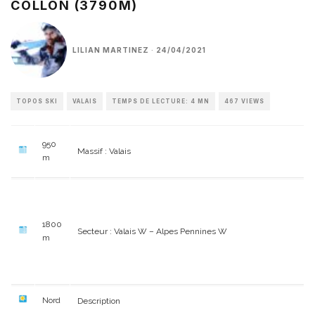
COLLON (3790M)
LILIAN MARTINEZ
·
24/04/2021
TOPOS SKI
VALAIS
TEMPS DE LECTURE: 4 MN
467 VIEWS
950
Massif : Valais
m
1800
Secteur : Valais W – Alpes Pennines W
m
Nord
Description