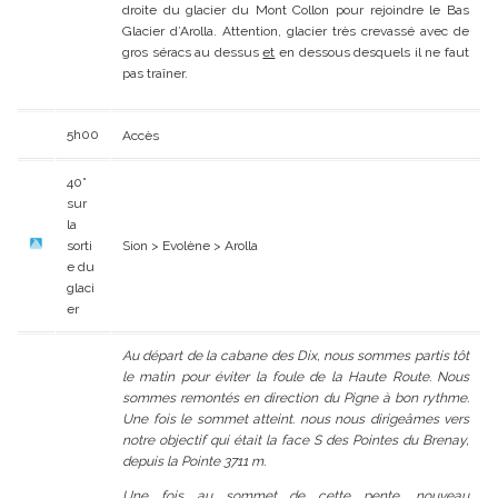
droite du glacier du Mont Collon pour rejoindre le Bas
Glacier d’Arolla. Attention, glacier très crevassé avec de
gros séracs au dessus
et
en dessous desquels il ne faut
pas traîner.
5h00
Accès
40°
sur
la
sorti
Sion > Evolène > Arolla
e du
glaci
er
Au départ de la cabane des Dix, nous sommes partis tôt
le matin pour éviter la foule de la Haute Route. Nous
sommes remontés en direction du Pigne à bon rythme.
Une fois le sommet atteint. nous nous dirigeâmes vers
notre objectif qui était la face S des Pointes du Brenay,
depuis la Pointe 3711 m.
Une fois au sommet de cette pente, nouveau