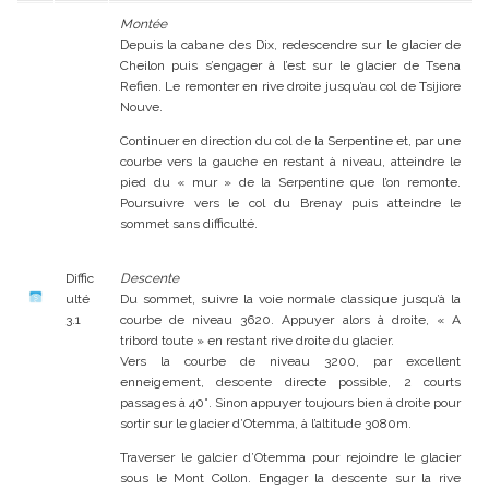
Montée
Depuis la cabane des Dix, redescendre sur le glacier de
Cheilon puis s’engager à l’est sur le glacier de Tsena
Refien. Le remonter en rive droite jusqu’au col de Tsijiore
Nouve.
Continuer en direction du col de la Serpentine et, par une
courbe vers la gauche en restant à niveau, atteindre le
pied du « mur » de la Serpentine que l’on remonte.
Poursuivre vers le col du Brenay puis atteindre le
sommet sans difficulté.
Diffic
Descente
ulté
Du sommet, suivre la voie normale classique jusqu’à la
3.1
courbe de niveau 3620. Appuyer alors à droite, « A
tribord toute » en restant rive droite du glacier.
Vers la courbe de niveau 3200, par excellent
enneigement, descente directe possible, 2 courts
passages à 40°. Sinon appuyer toujours bien à droite pour
sortir sur le glacier d’Otemma, à l’altitude 3080m.
Traverser le galcier d’Otemma pour rejoindre le glacier
sous le Mont Collon. Engager la descente sur la rive