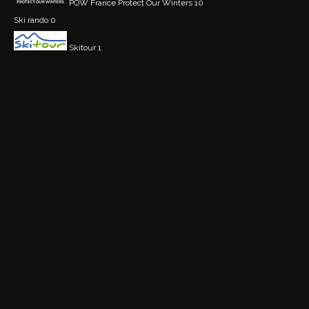
POW France
Protect Our Winters 10
Ski rando
0
Skitour
1