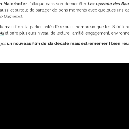
n Maierhofer
s’attaque dans son dernier film
Les
14×2000
d
es Bau
is aussi et surtout de partager de bons moments avec quelques uns d
phe Dumarest.
massif ont la particularité d’être aussi nombreux que les 8 000 him
Ski
et offre plusieurs niveau de lecture : amitié, engagement, environn
ges
un nouveau film de ski décalé mais extrêmement bien réu