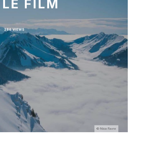
 LE FILM
·
286 VIEWS
© Nico Favre