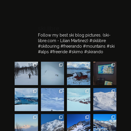
ski.libre
Follow my best ski blog pictures.
(ski-
libre.com - Lilian Martinez)
#skilibre
#skitouring #freerando #mountains #ski
#alps #freeride #skimo #skirando