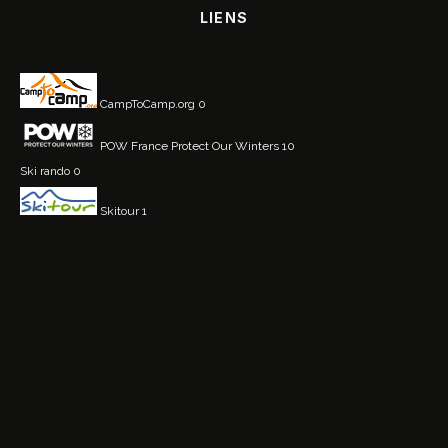
LIENS
CampToCamp.org
0
POW France
Protect Our Winters 10
Ski rando
0
Skitour
1