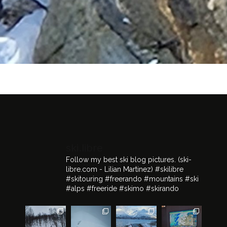
ski.libre
Follow my best ski blog pictures.
(ski-
libre.com - Lilian Martinez)
#skilibre
#skitouring #freerando #mountains #ski
#alps #freeride #skimo #skirando