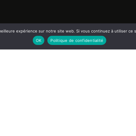
LIENS
eilleure expérience sur notre site web. Si vous continuez à utiliser ce
OK
Politique de confidentialité
CampToCamp.org
0
POW France
Protect Our Winters 10
Ski rando
0
Skitour
1