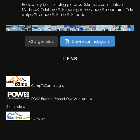
Follow my best ski blog pictures.
(ski-libre.com - Lilian
Martinez)
#skilibre #skitouring #freerando #mountains #ski
#alps #freeride #skimo #skirando
Charger plus
Suivre sur Instagram
LIENS
CampToCamp.org
0
POW France
Protect Our Winters 10
Ski rando
0
Skitour
1