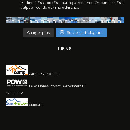
Martinez)
#skilibre #skitouring #freerando #mountains #ski
#alps #freeride #skimo #skirando
Charger plus
Suivre sur Instagram
LIENS
CampToCamp.org
0
POW France
Protect Our Winters 10
Ski rando
0
Skitour
1