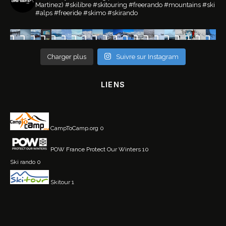
Martinez)
#skilibre #skitouring #freerando #mountains #ski
#alps #freeride #skimo #skirando
Charger plus
Suivre sur Instagram
LIENS
CampToCamp.org
0
POW France
Protect Our Winters 10
Ski rando
0
Skitour
1