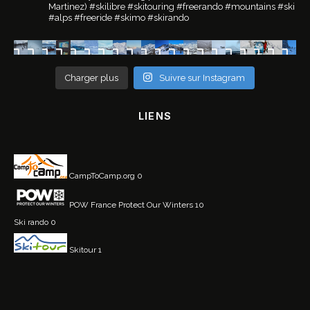
Martinez)
#skilibre #skitouring #freerando #mountains #ski
#alps #freeride #skimo #skirando
Charger plus
Suivre sur Instagram
LIENS
CampToCamp.org
0
POW France
Protect Our Winters 10
Ski rando
0
Skitour
1