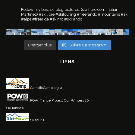
ski.libre
Follow my best ski blog pictures.
(ski-libre.com - Lilian
Martinez)
#skilibre #skitouring #freerando #mountains #ski
#alps #freeride #skimo #skirando
Charger plus
Suivre sur Instagram
LIENS
CampToCamp.org
0
POW France
Protect Our Winters 10
Ski rando
0
Skitour
1