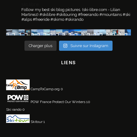
ski.libre
Follow my best ski blog pictures.
(ski-libre.com - Lilian
Martinez)
#skilibre #skitouring #freerando #mountains #ski
#alps #freeride #skimo #skirando
Charger plus
Suivre sur Instagram
LIENS
CampToCamp.org
0
POW France
Protect Our Winters 10
Ski rando
0
Skitour
1