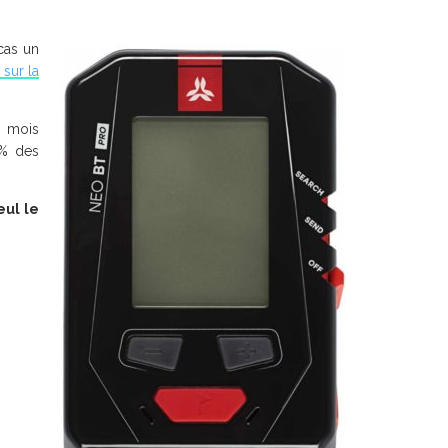
cas un
 sur la
s mois
 % des
eul le