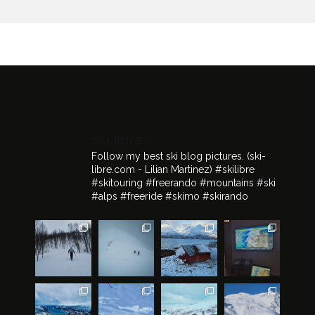
ski.libre
Follow my best ski blog pictures.
(ski-
libre.com - Lilian Martinez)
#skilibre
#skitouring #freerando #mountains #ski
#alps #freeride #skimo #skirando