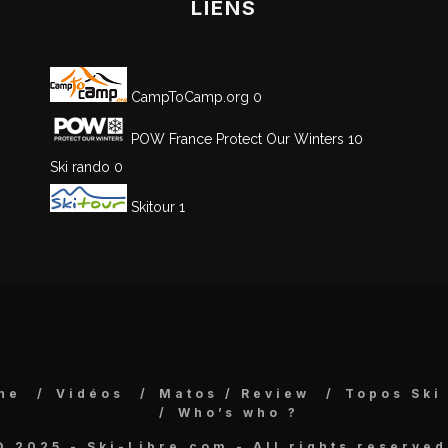
LIENS
CampToCamp.org
0
POW France
Protect Our Winters 10
Ski rando
0
Skitour
1
ne
Vidéos
Matos / Review
Topos Ski
Who’s who ?
© 2025 - Ski-Libre.com - All rights reserved