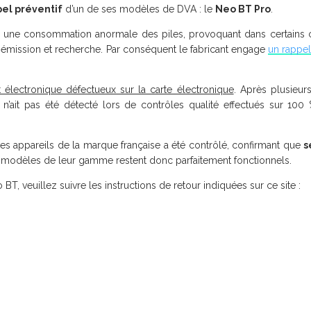
pel préventif
d’un de ses modèles de DVA : le
Neo BT Pro
.
eils une consommation anormale des piles, provoquant dans certains 
 émission et recherche. Par conséquent le fabricant engage
un rappel
électronique défectueux sur la carte électronique
. Après plusieur
’il n’ait pas été détecté lors de contrôles qualité effectués sur 100
res appareils de la marque française a été contrôlé, confirmant que
s
es modèles de leur gamme restent donc parfaitement fonctionnels.
T, veuillez suivre les instructions de retour indiquées sur ce site :