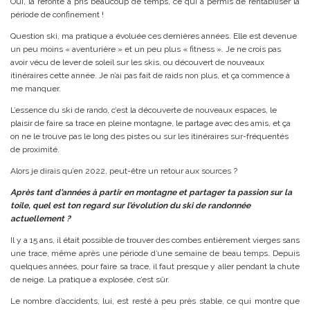
Oui, la refonte a pris beaucoup de temps, ce qui a permis de rentabiliser la
période de confinement !
Question ski, ma pratique a évoluée ces dernières années. Elle est devenue
un peu moins « aventurière » et un peu plus « fitness ». Je ne crois pas
avoir vécu de lever de soleil sur les skis, ou découvert de nouveaux
itinéraires cette année. Je n’ai pas fait de raids non plus, et ça commence à
me manquer.
L’essence du ski de rando, c’est la découverte de nouveaux espaces, le
plaisir de faire sa trace en pleine montagne, le partage avec des amis, et ça
on ne le trouve pas le long des pistes ou sur les itinéraires sur-fréquentés
de proximité.
Alors je dirais qu’en 2022, peut-être un retour aux sources ?
Après tant d’années à partir en montagne et partager ta passion sur la
toile, quel est ton regard sur l’évolution du ski de randonnée
actuellement ?
Il y a 15 ans, il était possible de trouver des combes entièrement vierges sans
une trace, même après une période d’une semaine de beau temps. Depuis
quelques années, pour faire sa trace, il faut presque y aller pendant la chute
de neige. La pratique a explosée, c’est sûr.
Le nombre d’accidents, lui, est resté à peu près stable, ce qui montre que