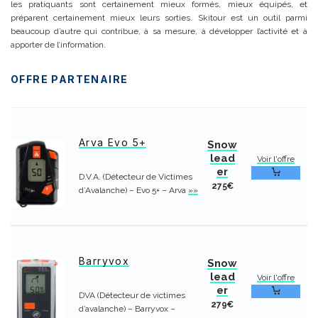
les pratiquants sont certainement mieux formés, mieux équipés, et
préparent certainement mieux leurs sorties.
Skitour est un outil parmi
beaucoup d’autre qui contribue, à sa mesure, à développer l’activité et à
apporter de l’information.
OFFRE PARTENAIRE
Arva Evo 5+
Snow
lead
Voir l'offre
er
D.V.A. (Détecteur de Victimes
275€
d’Avalanche) – Evo 5+ – Arva
»»
Barryvox
Snow
lead
Voir l'offre
er
DVA (Détecteur de victimes
279€
d’avalanche) – Barryvox –