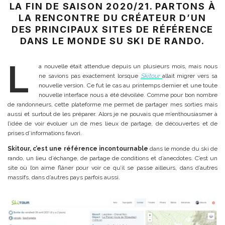
LA FIN DE SAISON 2020/21. PARTONS À
LA RENCONTRE DU CRÉATEUR D’UN
DES PRINCIPAUX SITES DE RÉFÉRENCE
DANS LE MONDE SU SKI DE RANDO.
L
a nouvelle était attendue depuis un plusieurs mois, mais nous
ne savions pas exactement lorsque
Skitour
allait migrer vers sa
nouvelle version. Ce fut le cas au printemps dernier et une toute
nouvelle interface nous a été dévoilée. Comme pour bon nombre
de randonneurs, cette plateforme me permet de partager mes sorties mais
aussi et surtout de les préparer. Alors je ne pouvais que m’enthousiasmer à
l’idée de voir évoluer un de mes lieux de partage, de découvertes et de
prises d’informations favori.
Skitour, c’est une référence incontournable
dans le monde du ski de
rando, un lieu d’échange, de partage de conditions et d’anecdotes. C’est un
site où l’on aime flâner pour voir ce qu’il se passe ailleurs, dans d’autres
massifs, dans d’autres pays parfois aussi.