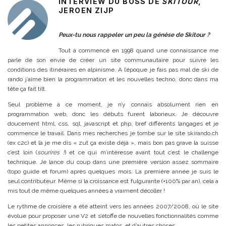
INTERVIEW DU BOSS DE
SKITOUR
,
JEROEN ZIJP
P
eux-tu nous rappeler un peu la génèse de Skitour ?
Tout à commencé en 1998 quand une connaissance me
parle de son envie de créer un site communautaire pour suivre les
conditions des itinéraires en alpinisme. A l’époque je fais pas mal de ski de
rando j’aime bien la programmation et les nouvelles techno, donc dans ma
tête ça fait tilt.
Seul problème à ce moment, je n’y connais absolument rien en
programmation web, donc les débuts furent laborieux. Je découvre
doucement html, css, sql, javascript et php, bref différents langages et je
commence le travail. Dans mes recherches je tombe sur le site skirando.ch
(ex c2c) et là je me dis « zut ça existe déjà », mais bon pas grave la suisse
c’est loin (
sourires !
) et ce qui m’intéresse avant tout c’est le challenge
technique. Je lance du coup dans une première version assez sommaire
(topo guide et forum) après quelques mois. La première année je suis le
seul contributeur. Même si la croissance est fulgurante (+100% par an), cela a
mis tout de même quelques années à vraiment décoller !
Le rythme de croisière a été atteint vers les années 2007/2008, où le site
évolue pour proposer une V2 et s’étoffe de nouvelles fonctionnalités comme
les petites annonces, les rubriques matos, et d’autres choses.