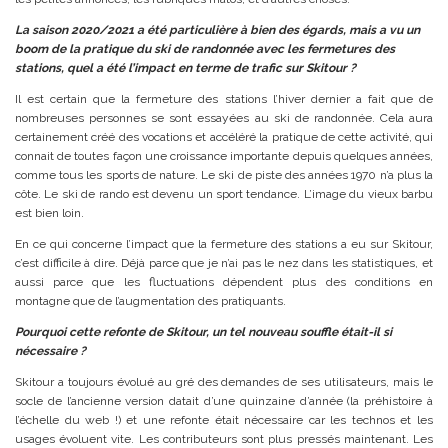
La saison 2020/2021 a été particulière à bien des égards, mais a vu un
boom de la pratique du ski de randonnée avec les fermetures des
stations, quel a été l’impact en terme de trafic sur Skitour ?
Il est certain que la fermeture des stations l’hiver dernier a fait que de
nombreuses personnes se sont essayées au ski de randonnée. Cela aura
certainement créé des vocations et accéléré la pratique de cette activité, qui
connait de toutes façon une croissance importante depuis quelques années,
comme tous les sports de nature. Le ski de piste des années 1970 n’a plus la
côte. Le ski de rando est devenu un sport tendance. L’image du vieux barbu
est bien loin.
En ce qui concerne l’impact que la fermeture des stations a eu sur Skitour,
c’est difficile à dire. Déjà parce que je n’ai pas le nez dans les statistiques, et
aussi parce que les fluctuations dépendent plus des conditions en
montagne que de l’augmentation des pratiquants.
Pourquoi cette refonte de Skitour, un tel nouveau souffle était-il si
nécessaire ?
Skitour a toujours évolué au gré des demandes de ses utilisateurs, mais le
socle de l’ancienne version datait d’une quinzaine d’année (la préhistoire à
l’échelle du web !) et une refonte était nécessaire car les technos et les
usages évoluent vite. Les contributeurs sont plus pressés maintenant. Les