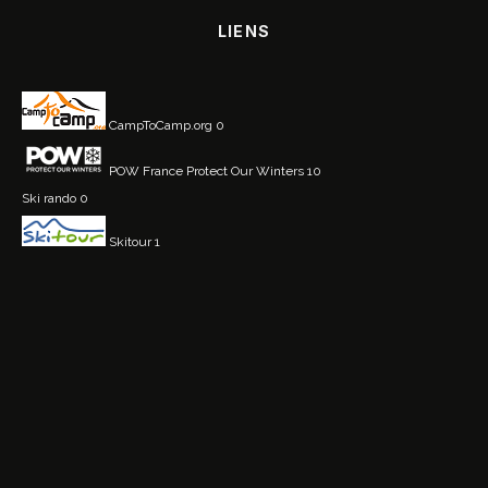
LIENS
CampToCamp.org
0
POW France
Protect Our Winters 10
Ski rando
0
Skitour
1