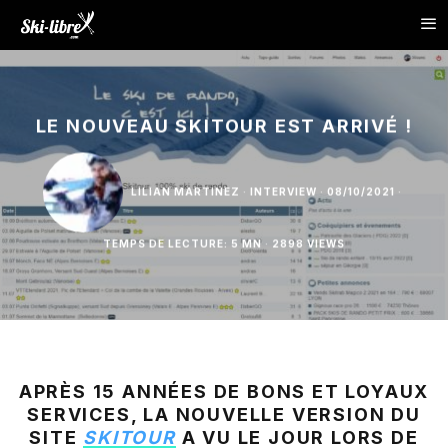
LE NOUVEAU SKITOUR EST ARRIVÉ !
LILIAN MARTINEZ
·
INTERVIEW
·
08/10/2021
·
TEMPS DE LECTURE: 5 MN
·
2898 VIEWS
APRÈS 15 ANNÉES DE BONS ET LOYAUX
SERVICES, LA NOUVELLE VERSION DU
SITE
SKITOUR
A VU LE JOUR LORS DE