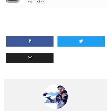
Mammut
»»