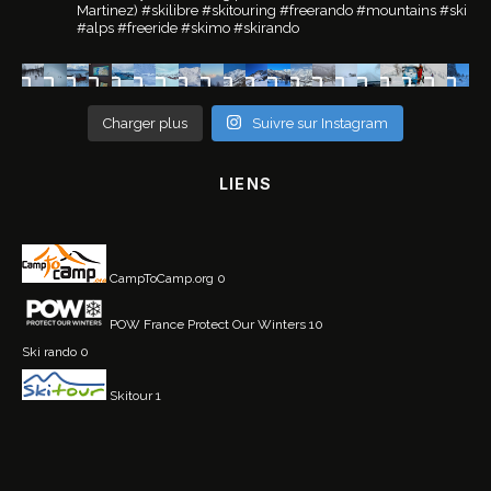
Martinez)
#skilibre #skitouring #freerando #mountains #ski
#alps #freeride #skimo #skirando
Charger plus
Suivre sur Instagram
LIENS
CampToCamp.org
0
POW France
Protect Our Winters 10
Ski rando
0
Skitour
1