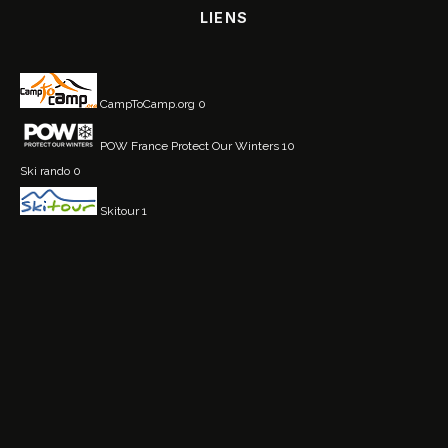
LIENS
CampToCamp.org
0
POW France
Protect Our Winters 10
Ski rando
0
Skitour
1