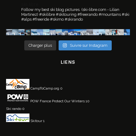
ski.libre
Follow my best ski blog pictures.
(ski-libre.com - Lilian
Martinez)
#skilibre #skitouring #freerando #mountains #ski
#alps #freeride #skimo #skirando
Charger plus
Suivre sur Instagram
LIENS
CampToCamp.org
0
POW France
Protect Our Winters 10
Ski rando
0
Skitour
1