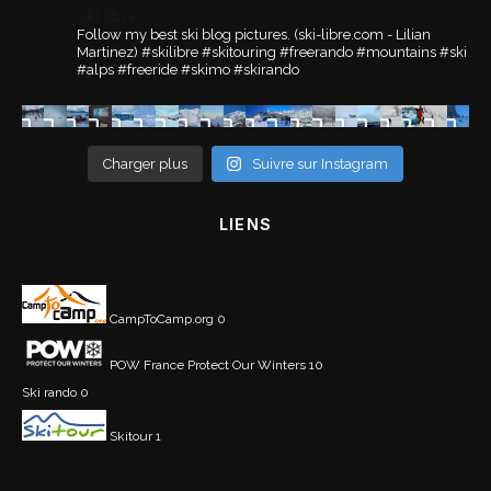
ski.libre
Follow my best ski blog pictures.
(ski-libre.com - Lilian
Martinez)
#skilibre #skitouring #freerando #mountains #ski
#alps #freeride #skimo #skirando
Charger plus
Suivre sur Instagram
LIENS
CampToCamp.org
0
POW France
Protect Our Winters 10
Ski rando
0
Skitour
1