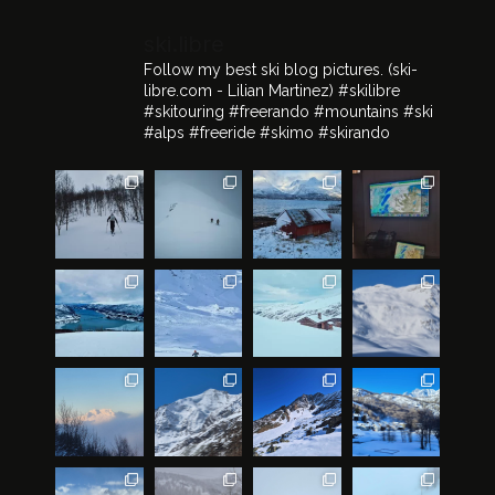
ski.libre
Follow my best ski blog pictures.
(ski-
libre.com - Lilian Martinez)
#skilibre
#skitouring #freerando #mountains #ski
#alps #freeride #skimo #skirando