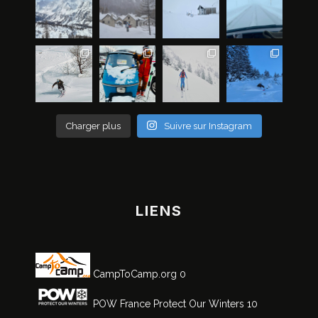
Charger plus
Suivre sur Instagram
LIENS
CampToCamp.org
0
POW France
Protect Our Winters 10