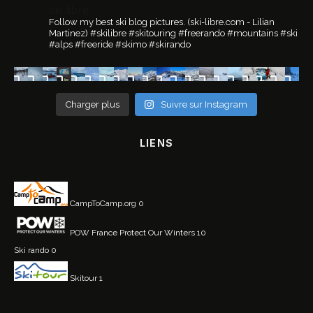
ski.libre
Follow my best ski blog pictures.
(ski-libre.com - Lilian
Martinez)
#skilibre #skitouring #freerando #mountains #ski
#alps #freeride #skimo #skirando
Charger plus
Suivre sur Instagram
LIENS
CampToCamp.org
0
POW France
Protect Our Winters 10
Ski rando
0
Skitour
1