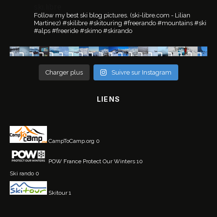
ski.libre
Follow my best ski blog pictures.
(ski-libre.com - Lilian
Martinez)
#skilibre #skitouring #freerando #mountains #ski
#alps #freeride #skimo #skirando
Charger plus
Suivre sur Instagram
LIENS
CampToCamp.org
0
POW France
Protect Our Winters 10
Ski rando
0
Skitour
1