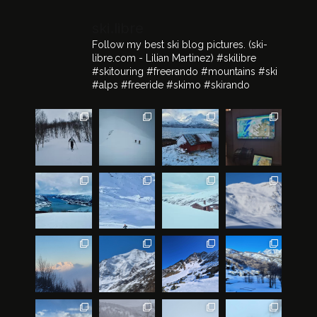
ski.libre
Follow my best ski blog pictures.
(ski-
libre.com - Lilian Martinez)
#skilibre
#skitouring #freerando #mountains #ski
#alps #freeride #skimo #skirando