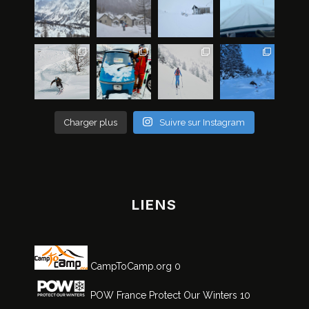
Charger plus
Suivre sur Instagram
LIENS
CampToCamp.org
0
POW France
Protect Our Winters 10