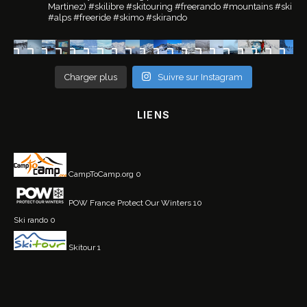
Martinez)
#skilibre #skitouring #freerando #mountains #ski
#alps #freeride #skimo #skirando
Charger plus
Suivre sur Instagram
LIENS
CampToCamp.org
0
POW France
Protect Our Winters 10
Ski rando
0
Skitour
1