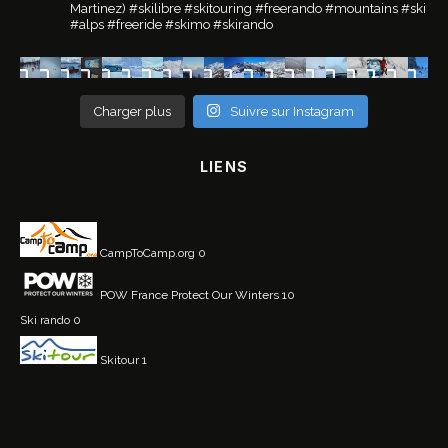
Martinez)
#skilibre #skitouring #freerando #mountains #ski
#alps #freeride #skimo #skirando
Charger plus
Suivre sur Instagram
LIENS
CampToCamp.org
0
POW France
Protect Our Winters 10
Ski rando
0
Skitour
1