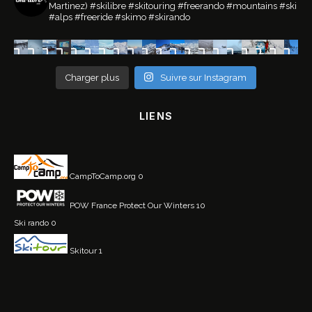
Martinez)
#skilibre #skitouring #freerando #mountains #ski
#alps #freeride #skimo #skirando
Charger plus
Suivre sur Instagram
LIENS
CampToCamp.org
0
POW France
Protect Our Winters 10
Ski rando
0
Skitour
1