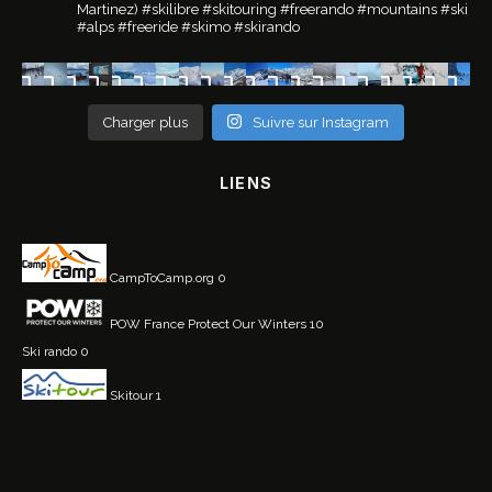
Martinez)
#skilibre #skitouring #freerando #mountains #ski
#alps #freeride #skimo #skirando
Charger plus
Suivre sur Instagram
LIENS
CampToCamp.org
0
POW France
Protect Our Winters 10
Ski rando
0
Skitour
1