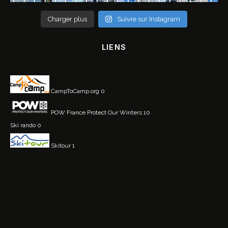
Charger plus
Suivre sur Instagram
LIENS
CampToCamp.org
0
POW France
Protect Our Winters 10
Ski rando
0
Skitour
1