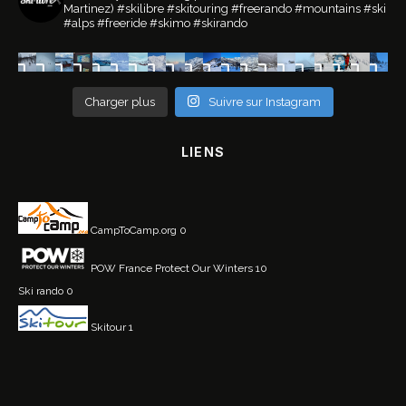
Martinez)
#skilibre #skitouring #freerando #mountains #ski
#alps #freeride #skimo #skirando
Charger plus
Suivre sur Instagram
LIENS
CampToCamp.org
0
POW France
Protect Our Winters 10
Ski rando
0
Skitour
1