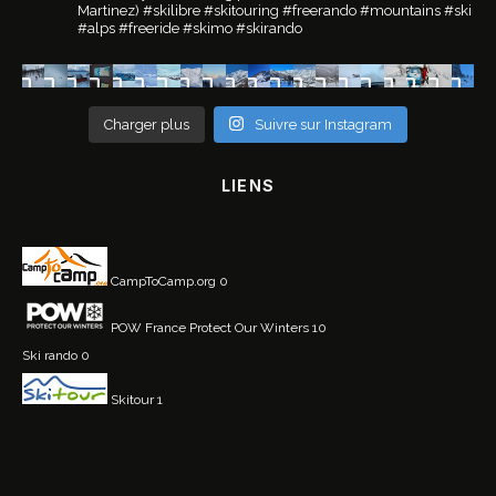
Martinez)
#skilibre #skitouring #freerando #mountains #ski
#alps #freeride #skimo #skirando
Charger plus
Suivre sur Instagram
LIENS
CampToCamp.org
0
POW France
Protect Our Winters 10
Ski rando
0
Skitour
1