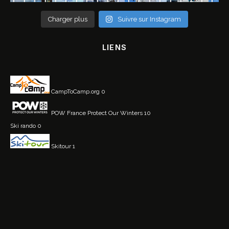
Charger plus
Suivre sur Instagram
LIENS
CampToCamp.org
0
POW France
Protect Our Winters 10
Ski rando
0
Skitour
1