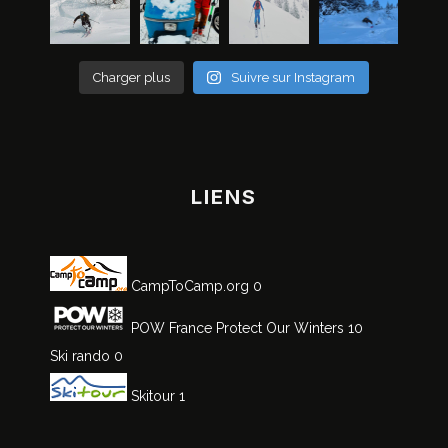
Charger plus
Suivre sur Instagram
LIENS
CampToCamp.org
0
POW France
Protect Our Winters 10
Ski rando
0
Skitour
1