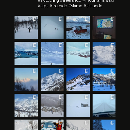
#skitouring #freerando #mountains #ski
#alps #freeride #skimo #skirando