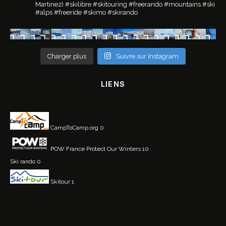
Martinez)
#skilibre #skitouring #freerando #mountains #ski
#alps #freeride #skimo #skirando
Charger plus
Suivre sur Instagram
LIENS
CampToCamp.org
0
POW France
Protect Our Winters 10
Ski rando
0
Skitour
1