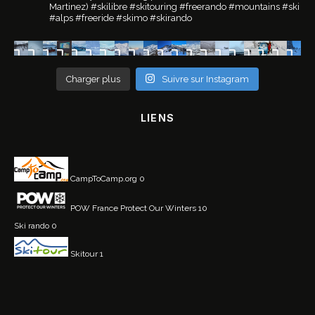
Martinez)
#skilibre #skitouring #freerando #mountains #ski
#alps #freeride #skimo #skirando
Charger plus
Suivre sur Instagram
LIENS
CampToCamp.org
0
POW France
Protect Our Winters 10
Ski rando
0
Skitour
1