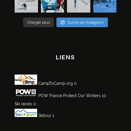
Charger plus
Suivre sur Instagram
LIENS
CampToCamp.org
0
POW France
Protect Our Winters 10
Ski rando
0
Skitour
1