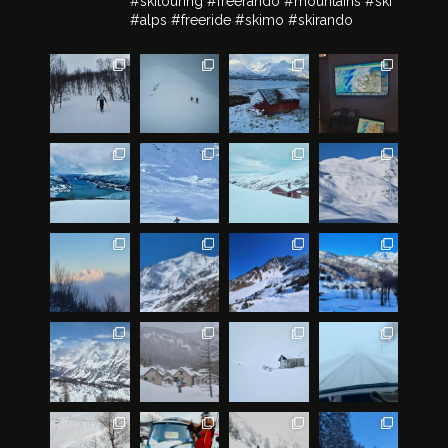
#skitouring #freerando #mountains #ski
#alps #freeride #skimo #skirando