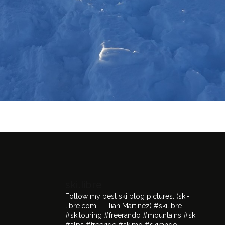
ski.libre
Follow my best ski blog pictures.
(ski-
libre.com - Lilian Martinez)
#skilibre
#skitouring #freerando #mountains #ski
#alps #freeride #skimo #skirando