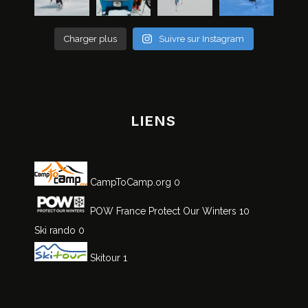
Charger plus
Suivre sur Instagram
LIENS
CampToCamp.org
0
POW France
Protect Our Winters 10
Ski rando
0
Skitour
1