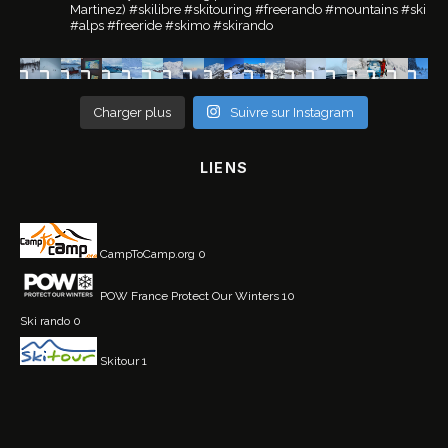
Martinez)
#skilibre #skitouring #freerando #mountains #ski
#alps #freeride #skimo #skirando
Charger plus
Suivre sur Instagram
LIENS
CampToCamp.org
0
POW France
Protect Our Winters 10
Ski rando
0
Skitour
1