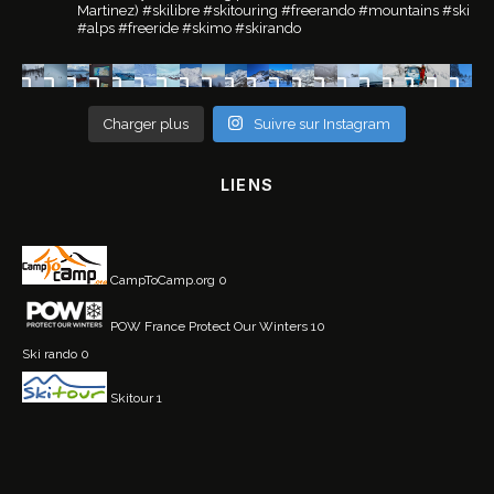
Martinez)
#skilibre #skitouring #freerando #mountains #ski
#alps #freeride #skimo #skirando
Charger plus
Suivre sur Instagram
LIENS
CampToCamp.org
0
POW France
Protect Our Winters 10
Ski rando
0
Skitour
1